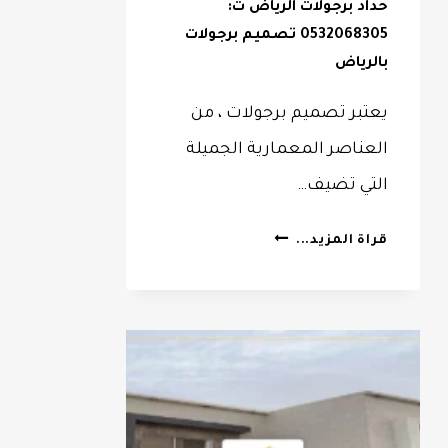
حداد برجولات الرياض ت:
0532068305 تصميم برجولات
بالرياض
يعتبر تصميم برجولات ، من
العناصر المعمارية الجميلة
التي تضيف…
حداد
قراة المزيد...
برجولات
الرياض
ت:
0532068305
تصميم
برجولات
بالرياض