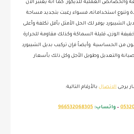
ة والخصائص العملية للديكور. كما أنه يعتبر الآن
دة وتنوع استخداماته، فسواء رغبت بتجديد مساحة
يل الشيبورد يوفر لك الحل الأمثل بأقل تكلفة وأعلى
يفة الوزن، قليلة السماكة وكذلك مقاومة للحرارة
انون من الحساسية وأيضاً فإن تركيب بديل الشيبورد
انة والتعديل وطويل الأجل وكل ذلك بأسعار
ر يرجى
الاتصال
بالأرقام التالية:
0532
–
واتساب:
966532068305