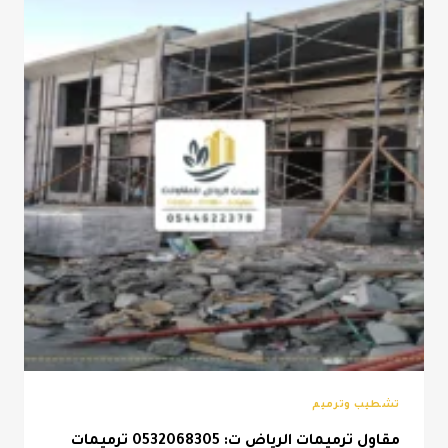
بويه
خارجيه
للمنازل
الرياض
تشطيب وترميم
مقاول ترميمات الرياض ت: 0532068305 ترميمات