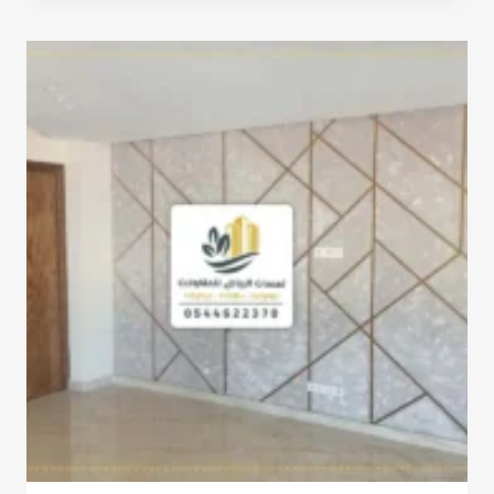
الشيبورد
الرياض
ت:
0532068305
ديكور
جدار
شيبورد
الرياض