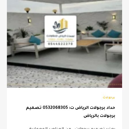
برجولات
حداد برجولات الرياض ت: 0532068305 تصميم
برجولات بالرياض