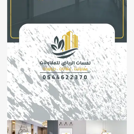
الواح
ساندوتش
بانل
الرياض