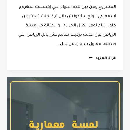
المشروع ومن بين هذه المواد التي إكتسبت شهرة و
اسعه هي الواح ساندوتش بانل فإذا كنت تبحث عن
حلول بناء توفر العزل الحراري. و المتانة في مدينة
الرياض فإن خدمة تركيب ساندوتش بانل الرياض التي
يقدمها مقاول ساندوتش بانل…
تركيب
قراة المزيد
ساندوتش
بانل
الرياض
ت:
0532068305
مقاول
ساندوتش
بانل
الرياض
–