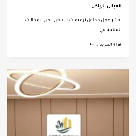
المباني الرياض
يعتبر عمل مقاول ترميمات الرياض ، من المجالات
المهمة في…
مقاول
قراة المزيد...
ترميمات
الرياض
ت:
0532068305
ترميمات
المباني
الرياض