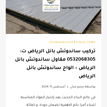
مظلات وسواتر
|
هناجر ومستودعات
تركيب ساندوتش بانل الرياض ت:
0532068305 مقاول ساندوتش بانل
الرياض – الواح ساندوتش بانل
الرياض
بواسطة
ترميم مباني
أغسطس 11, 2024
في عالم البناء الحديث يعد إختيار المواد المناسبة
للبناء أمرا بالغ الاهمية لضمان جودة. و كفائة