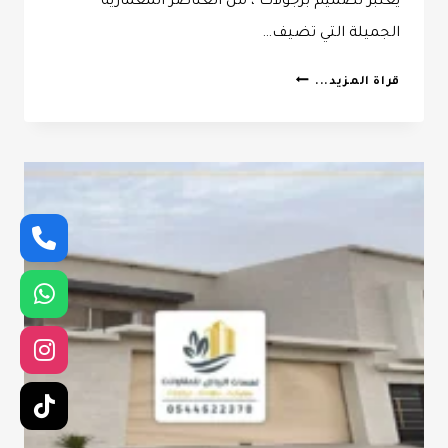
يعتبر تصميم برجولات ، من العناصر المعمارية
الجميلة التي تضيف…
حداد
قراة المزيد...
برجولات
الرياض
ت:
0532068305
تصميم
برجولات
بالرياض