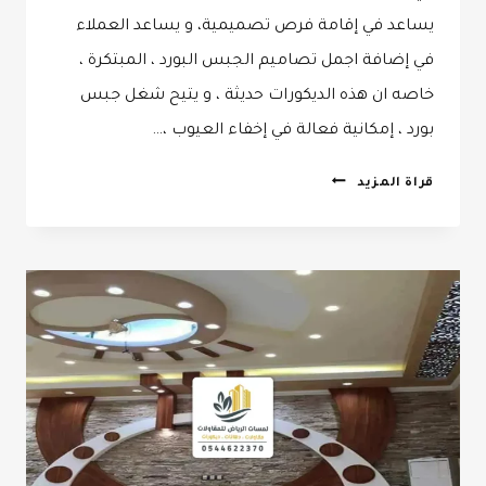
يساعد في إقامة فرص تصميمية، و يساعد العملاء
في إضافة اجمل تصاميم الجبس البورد ، المبتكرة ،
خاصه ان هذه الديكورات حديثة ، و يتيح شغل جبس
بورد ، إمكانية فعالة في إخفاء العيوب ،…
تركيب
قراة المزيد
جبس
بورد
الرياض ت:
0532068305
اجمل
تصاميم
الجبس
البورد
–
أحدث
ديكورات