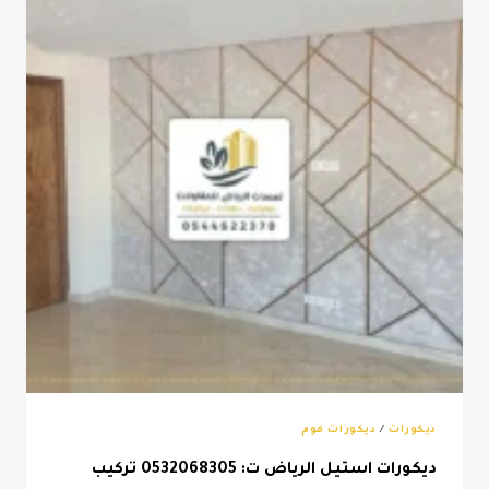
0532068305
ديكور
جدار
شيبورد
الرياض
ديكورات
/
ديكورات فوم
ديكورات استيل الرياض ت: 0532068305 تركيب