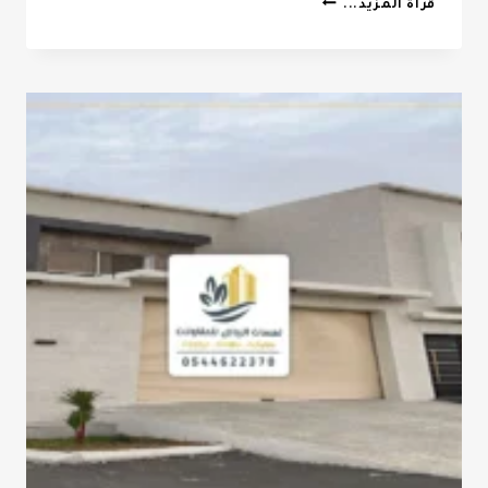
حداد
قراة المزيد...
برجولات
الرياض
ت:
0532068305
تصميم
برجولات
بالرياض