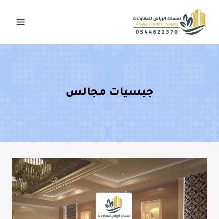
لتجاوز
لى
لمحتوى
جبسيات مجالس