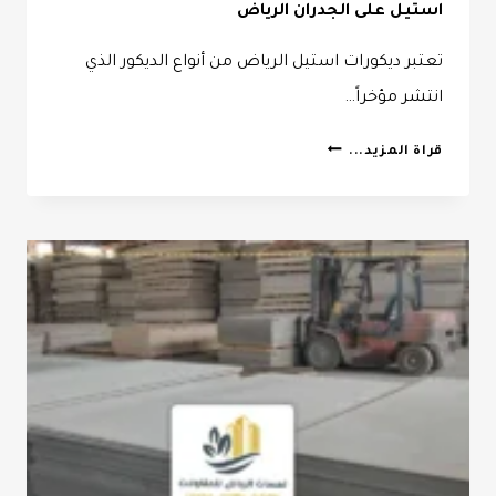
استيل على الجدران الرياض
تعتبر ديكورات استيل الرياض من أنواع الديكور الذي
انتشر مؤخراً…
ديكورات
قراة المزيد...
استيل
الرياض
ت:
0532068305
تركيب
استيل
على
الجدران
الرياض