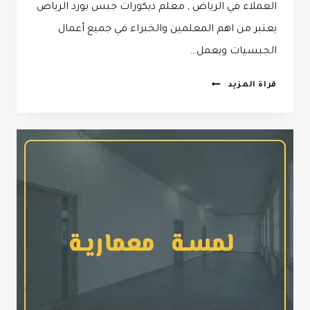
العملاء في الرياض , معلم ديكورات جبس بورد الرياض
يعتبر من اهم المعلمين والخبراء في جميع أعمال
الجبسيات ويعمل…
ديكورات
قراة المزيد
جبس
جدران
الرياض
جوال:
0532068305
–
معلم
جبس
في
الرياض
–
ديكور
جبس