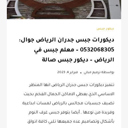
جبس
بورد
–
شغل
ديكور جبس
جبس
ديكورات جبس جدران الرياض جوال:
بورد
الرياض
0532068305 – معلم جبس في
الرياض – ديكور جبس صالة
بواسطة
ترميم مباني
فبراير 4, 2023
تتميز ديكورات جبس جدران الرياض انها المنظر
الاساسي الذي يعطي الاماكن الجمال الفخم بحيث
تضيف جبسيات مجالس بالرياض لمسات ابداعية
وفريدة من نوعها , أيضا يتوفر جبس غرف النوم
بأشكال وتصاميم عده جميعها تلبي كافة اذواق