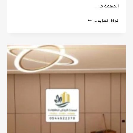
المهمة في…
مقاول
قراة المزيد...
ترميمات
الرياض
ت:
0532068305
ترميمات
المباني
الرياض