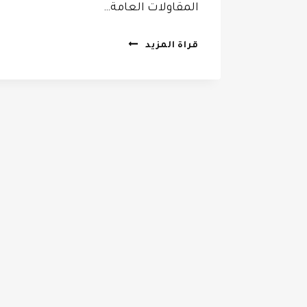
المقاولات العامة…
مظلات
قراة المزيد
وسواتر
الرياض
جوال:0532068305
مظلات
سيارات
الرياض
–
سواتر
احواش
في
الرياض