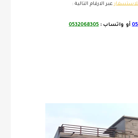
لاستسفار
عبر الارقام التالية :
05
أو واتساب
:
0532068305