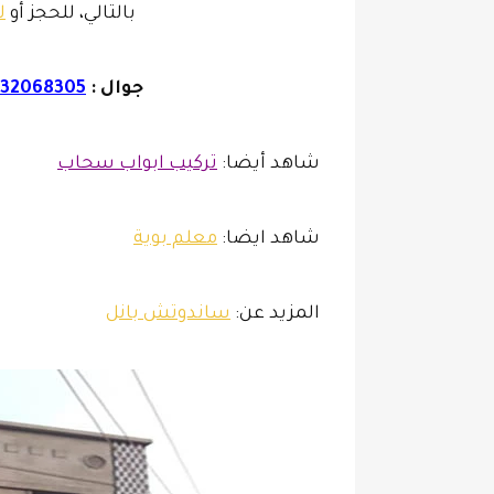
بالتالي، للحجز أو
ل
جوال
:
32068305
شاهد أيضا:
تركيب ابواب سحاب
شاهد ايضا:
معلم بوية
المزيد عن:
ساندوتش بانل