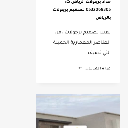
حداد برجولات الرياض ت:
0532068305 تصميم برجولات
بالرياض
يعتبر تصميم برجولات ، من
العناصر المعمارية الجميلة
التي تضيف…
حداد
قراة المزيد...
برجولات
الرياض
ت:
0532068305
تصميم
برجولات
بالرياض