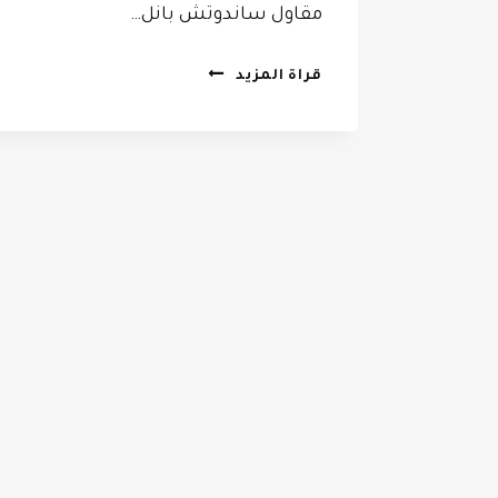
مقاول ساندوتش بانل…
تركيب
قراة المزيد
ساندوتش
بانل
الرياض
ت:
0532068305
مقاول
ساندوتش
بانل
الرياض
–
الواح
ساندوتش
بانل