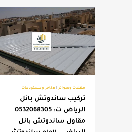
مظلات وسواتر
|
هناجر ومستودعات
تركيب ساندوتش بانل
الرياض ت: 0532068305
مقاول ساندوتش بانل