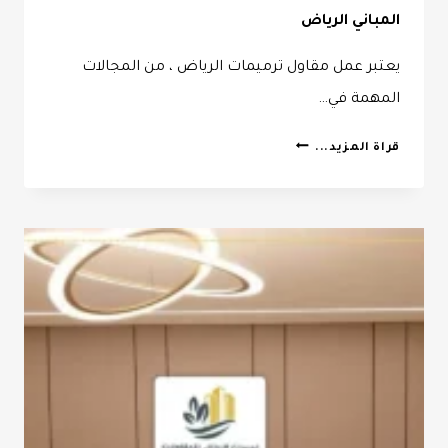
المباني الرياض
يعتبر عمل مقاول ترميمات الرياض ، من المجالات
المهمة في…
مقاول
قراة المزيد...
ترميمات
الرياض
ت:
0532068305
ترميمات
المباني
الرياض