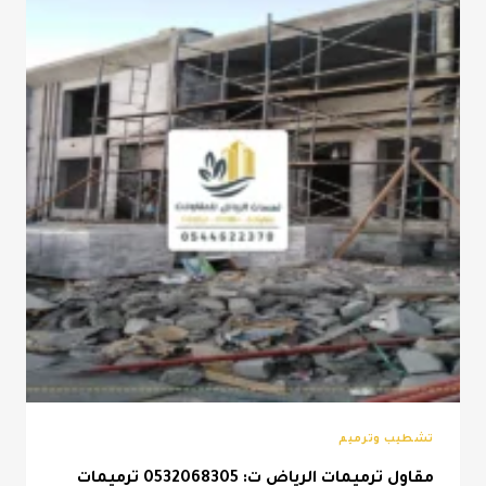
بويه
خارجيه
للمنازل
الرياض
تشطيب وترميم
مقاول ترميمات الرياض ت: 0532068305 ترميمات