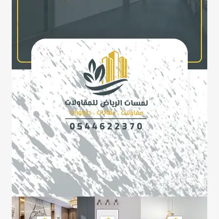
مودرن
–
بارتشنات
ديكور