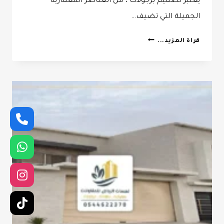
يعتبر تصميم برجولات ، من العناصر المعمارية
الجميلة التي تضيف…
حداد
قراة المزيد...
برجولات
الرياض
ت:
0532068305
تصميم
برجولات
بالرياض