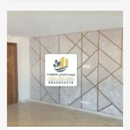
الشيبورد
الرياض
ت:
0532068305
ديكور
جدار
شيبورد
الرياض