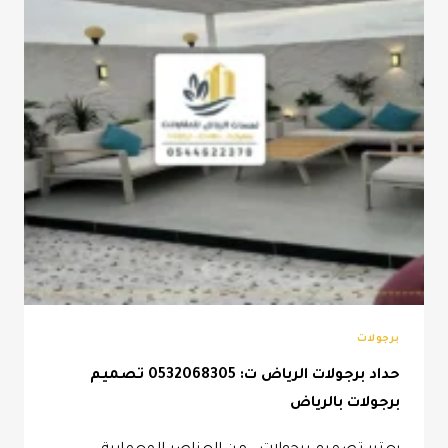
برجولات
حداد برجولات الرياض ت: 0532068305 تصميم
برجولات بالرياض