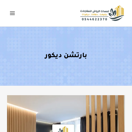
لتجاوز
لى
لمحتوى
بارتشن ديكور