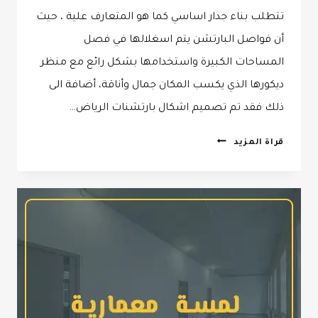
تتطلب بناء جدار اساسي كما هو المتعارف علية ، حيث
أن فواصل البارتشن يتم اسغلالها في فصل
المساحات الكبيرة واستخدامها بشكل رائع مع منظر
ديكورها الذي يكسب المكان جمال وأناقة، أضافة الى
ذلك فقد تم تصميم اشكال بارتشنات الرياض…
ديكورات
قراة المزيد
بارتشنات
الرياض ت
:
0532068305
بارتشن
خشب
مودرن
الرياض
–
بارتشنات