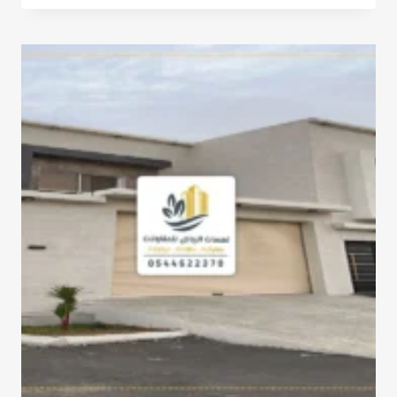
الرياض
ت:
0532068305
تصميم
برجولات
بالرياض