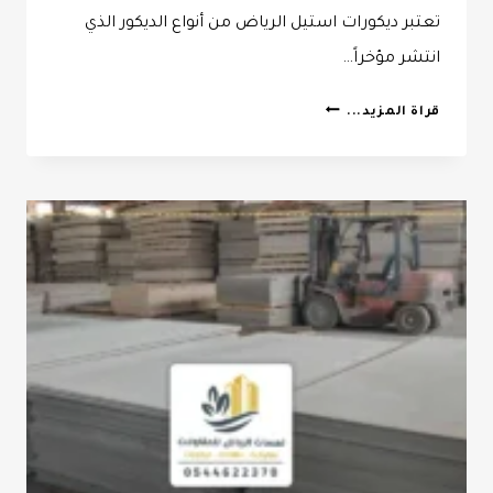
تعتبر ديكورات استيل الرياض من أنواع الديكور الذي
انتشر مؤخراً…
ديكورات
قراة المزيد...
استيل
الرياض
ت:
0532068305
تركيب
استيل
على
الجدران
الرياض