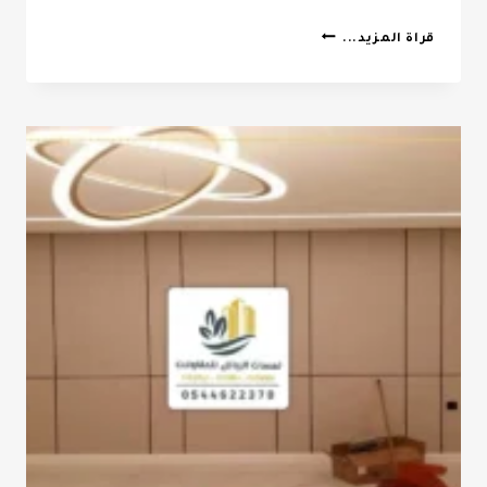
مقاول
قراة المزيد...
ترميمات
الرياض
ت:
0532068305
ترميمات
المباني
الرياض