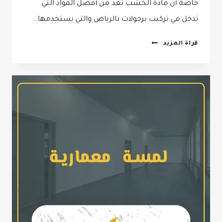
خاصة أن مادة الخشب تعد من أفضل المواد التي
تدخل في تركيب برجولات بالرياض والتي يستخدمها…
تركيب
قراة المزيد
برجولات
بالرياض
0532068305
–
برجولات
اسطح
في
الرياض
–
مظلات
برجولات
الرياض