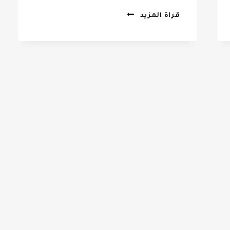
تركيب
قراة المزيد
برجولات
بالرياض
0532068305
–
برجولات
اسطح
في
الرياض
–
مظلات
برجولات
الرياض