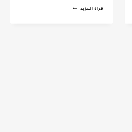
تركيب
قراة المزيد
برجولات
بالرياض
0532068305
–
برجولات
اسطح
في
الرياض
–
مظلات
برجولات
الرياض