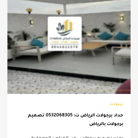
برجولات
حداد برجولات الرياض ت: 0532068305 تصميم
برجولات بالرياض