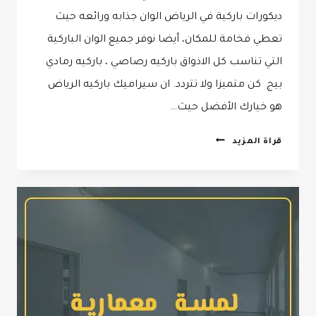
ديكورات باركية في الرياض الوان جذابه ورائعه حيث
تعطي فخامة للمكان، أيضا نوفر جميع الوان الباركية
التي تناسب كل الاذواق باركيه رصاصي ، باركيه رمادي
بيج كن متميزا ولا تتردد. ان سيراميك باركيه الرياض
هو خيارك الأفضل حيث…
ديكورات
قراة المزيد
باركية
في
الرياض
0532068305
تركيب
الباركيه
بالرياض
–
باركية
ارضيات