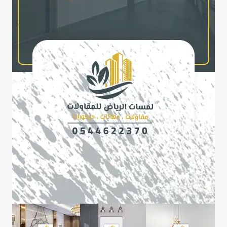
بالوان
عصريه
–
باركيه
رمادي
بيج