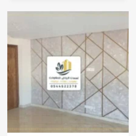
الشيبورد
الرياض
ت:
0532068305
ديكور
جدار
شيبورد
الرياض