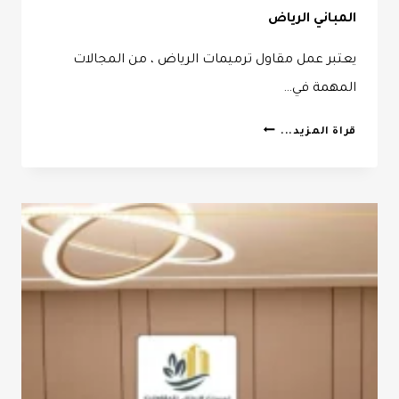
المباني الرياض
يعتبر عمل مقاول ترميمات الرياض ، من المجالات
المهمة في…
مقاول
قراة المزيد...
ترميمات
الرياض
ت:
0532068305
ترميمات
المباني
الرياض