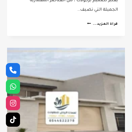
يعتبر تصميم برجولات ، من العناصر المعمارية
الجميلة التي تضيف…
حداد
قراة المزيد...
برجولات
الرياض
ت:
0532068305
تصميم
برجولات
بالرياض