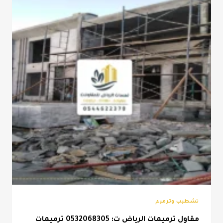
بويه
خارجيه
للمنازل
الرياض
تشطيب وترميم
مقاول ترميمات الرياض ت: 0532068305 ترميمات