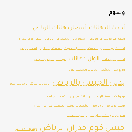
وسوم
أحدث الدهانات
أسعار دهانات الرياض
اسعار البرجولات في الرياض
اسعار بديل الخشب في الرياض
اسعار ورق الجدران
اسمنت بورد خارجي
اسمنت بورد عازل للصوت
اسمنت بورد للبيع
اشكال جبس
الوان دهانات
اشكال ورق حائط
انواع الجبس في الرياض
انواع بديل الخشب
ايجابيات الاسمنت بورد
بديل الجبس بالرياض
برجولات حدائق
برجولات حديد
برجولات خشبية بالرياض
برجولات مودرن
تركيب ألواح اسمنتية
تركيب ورق جدران بالرياض
تشطيبات داخلية
تشطيب فلل من الخارج
تفصيل برجولات في الرياض
جبس غرف نوم
جبس فوم جدران الرياض
جبسيات مجالس