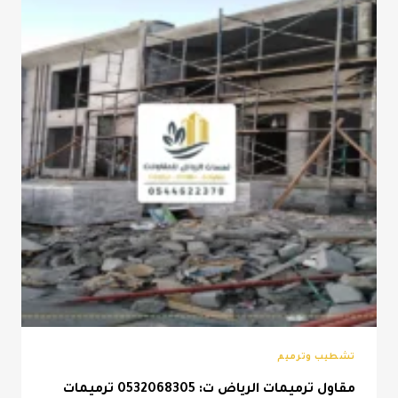
بويه
خارجيه
للمنازل
الرياض
تشطيب وترميم
مقاول ترميمات الرياض ت: 0532068305 ترميمات