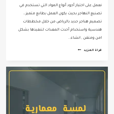
نعمل على اختيار أجود أنواع المواد التي تستخدم في
تصنيع النهاجر بحيث يكون العمل بطابع متميز ،
تصميم هناجر حديد بالرياض من خلال مخططات
هندسية واستخدام أحدث المعدات لتنفيذها بشكل
امن ومتقن , انشاء…
تركيب
قراة المزيد
هناجر
ومستودعات
بالرياض
جوال:0532068305
تكلفة
بناء
هنجر
في
الرياض
–