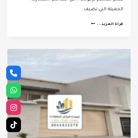
الجميلة التي تضيف…
حداد
قراة المزيد...
برجولات
الرياض
ت:
0532068305
تصميم
برجولات
بالرياض