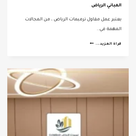
المباني الرياض
يعتبر عمل مقاول ترميمات الرياض ، من المجالات
المهمة في…
مقاول
قراة المزيد...
ترميمات
الرياض
ت:
0532068305
ترميمات
المباني
الرياض