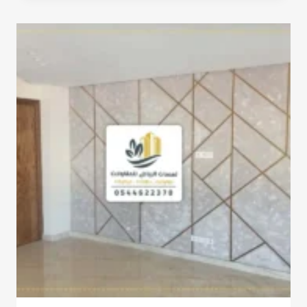
الرياض
ت:
0532068305
ديكور
جدار
شيبورد
الرياض